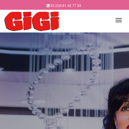
33 (0)6 81 42 77 33
Tog
navi