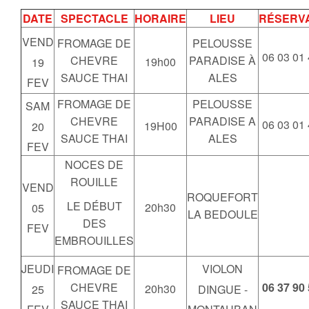
DATE
SPECTACLE
HORAIRE
LIEU
RÉSERV
VEND
FROMAGE DE
PELOUSSE
06 03 01
CHEVRE
PARADISE À
19h00
19
SAUCE THAI
ALES
FEV
FROMAGE DE
PELOUSSE
SAM
CHEVRE
PARADISE A
06 03 01
19H00
20
SAUCE THAI
ALES
FEV
NOCES DE
ROUILLE
VEND
ROQUEFORT
LE DÉBUT
20h30
05
LA BEDOULE
DES
FEV
EMBROUILLES
JEUDI
VIOLON
FROMAGE DE
CHEVRE
06 37 90
20h30
25
DINGUE -
SAUCE THAI