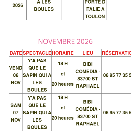
A LES
PORTE D
2026
BOULES
ITALIE A
TOULON
NOVEMBRE 2026
DATE
SPECTACLE
HORAIRE
LIEU
RÉSERVATI
Y'A PAS
18 H
BIBI
VEND
QUE LE
COMÉDIA -
et
06
SAPIN QUI A
06 95 77 35 
83700 ST
NOV
LES
20 heures
RAPHAEL
BOULES
18 H
Y'A PAS
BIBI
SAM
QUE LE
et
COMÉDIA -
07
SAPIN QUI A
06 95 77 35 
83700 ST
20 heures
NOV
LES
RAPHAEL
BOULES