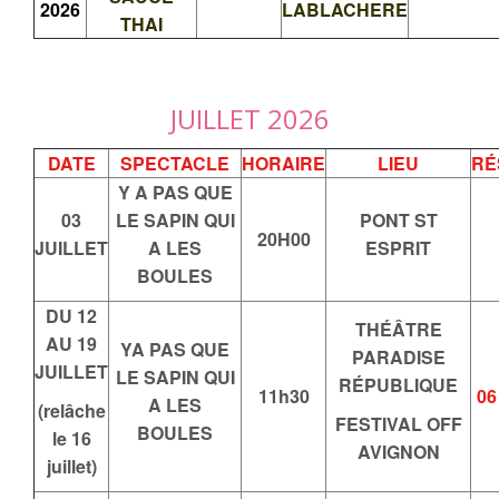
2026
LABLACHERE
THAI
JUILLET 2026
DATE
SPECTACLE
HORAIRE
LIEU
RÉ
Y A PAS QUE
03
LE SAPIN QUI
PONT ST
20H00
JUILLET
A LES
ESPRIT
BOULES
DU 12
THÉÂTRE
AU 19
YA PAS QUE
PARADISE
JUILLET
LE SAPIN QUI
RÉPUBLIQUE
11h30
06
A LES
(relâche
FESTIVAL OFF
BOULES
le 16
AVIGNON
juillet)