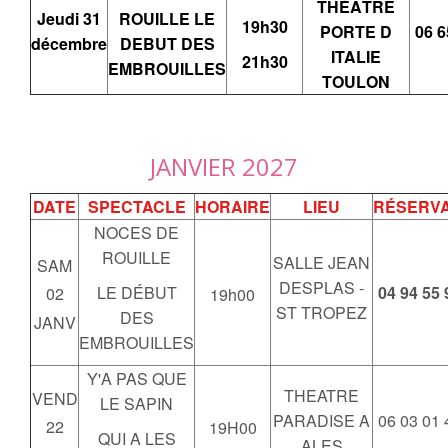
THÉÂTRE
Jeudi 31
ROUILLE LE
19h30
PORTE D
06 6
décembre
DEBUT DES
ITALIE
21h30
EMBROUILLES
TOULON
JANVIER 2027
DATE
SPECTACLE
HORAIRE
LIEU
RÉSERVA
NOCES DE
ROUILLE
SALLE JEAN
SAM
DESPLAS -
LE DÉBUT
04 94 55 
02
19h00
ST TROPEZ
DES
JANV
EMBROUILLES
Y'A PAS QUE
THEATRE
VEND
LE SAPIN
PARADISE A
06 03 01 
22
19H00
QUI A LES
ALES