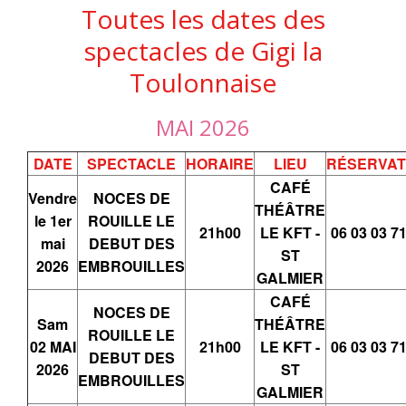
Toutes les dates des
spectacles de Gigi la
Toulonnaise
MAI 2026
DATE
SPECTACLE
HORAIRE
LIEU
RÉSERVAT
CAFÉ
Vendre
NOCES DE
THÉÂTRE
le 1er
ROUILLE LE
21h00
LE KFT -
06 03 03 7
mai
DEBUT DES
ST
2026
EMBROUILLES
GALMIER
CAFÉ
NOCES DE
Sam
THÉÂTRE
ROUILLE LE
02 MAI
21h00
LE KFT -
06 03 03 7
DEBUT DES
2026
ST
EMBROUILLES
GALMIER