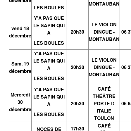
décembre
MONTAUBAN
LES BOULES
Y'A PAS QUE
LE VIOLON
LE SAPIN QUI
vend 18
20h30
DINGUE -
06 3
A
décembre
MONTAUBAN
LES BOULES
Y'A PAS QUE
LE VIOLON
LE SAPIN QUI
Sam, 19
20h30
DINGUE -
06 3
A
décembre
MONTAUBAN
LES BOULES
CAFÉ
Y'A PAS QUE
Mercredi
THÉÂTRE
LE SAPIN QUI
30
20h30
PORTE D
06 6
A
décembre
ITALIE
LES BOULES
TOULON
CAFÉ
17h30
NOCES DE