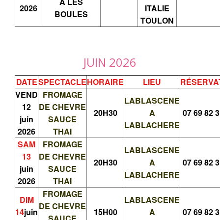
A LES
2026
ITALIE
BOULES
TOULON
JUIN 2026
DATE
SPECTACLE
HORAIRE
LIEU
RÉSERVA
VEND
FROMAGE
LABLASCENE
12
DE CHEVRE
20H30
A
07 69 82 3
juin
SAUCE
LABLACHERE
2026
THAI
SAM
FROMAGE
LABLASCENE
13
DE CHEVRE
20H30
A
07 69 82 3
juin
SAUCE
LABLACHERE
2026
THAI
FROMAGE
DIM
LABLASCENE
DE CHEVRE
14
juin
15H00
A
07 69 82 3
SAUCE