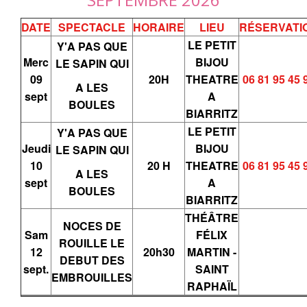
DATE
SPECTACLE
HORAIRE
LIEU
RÉSERVATI
LE PETIT
Y'A PAS QUE
Merc
BIJOU
LE SAPIN QUI
09
20H
THEATRE
06 81 95 45 
A LES
sept
A
BOULES
BIARRITZ
LE PETIT
Y'A PAS QUE
Jeudi
BIJOU
LE SAPIN QUI
10
20 H
THEATRE
06 81 95 45 
A LES
sept
A
BOULES
BIARRITZ
THÉÂTRE
NOCES DE
Sam
FÉLIX
ROUILLE LE
12
20h30
MARTIN -
DEBUT DES
sept.
SAINT
EMBROUILLES
RAPHAÏL