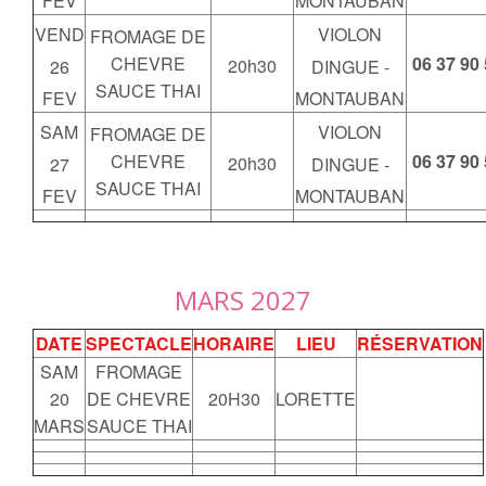
FEV
MONTAUBAN
VEND
VIOLON
FROMAGE DE
CHEVRE
06 37 90
20h30
26
DINGUE -
SAUCE THAI
FEV
MONTAUBAN
SAM
VIOLON
FROMAGE DE
CHEVRE
06 37 90
20h30
27
DINGUE -
SAUCE THAI
FEV
MONTAUBAN
MARS 2027
DATE
SPECTACLE
HORAIRE
LIEU
RÉSERVATION
SAM
FROMAGE
20
DE CHEVRE
20H30
LORETTE
MARS
SAUCE THAI