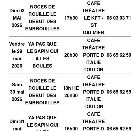
CAFÉ
NOCES DE
Dim 03
THÉÂTRE
ROUILLE LE
MAI
17h30
LE KFT -
06 03 03 7
DEBUT DES
2026
ST
EMBROUILLES
GALMIER
CAFÉ
Vendre
YA PAS QUE
THÉÂTRE
le 29
LE SAPIN QUI
20h30
PORTE D
06 65 62 5
mai
A LES
ITALIE
2026
BOULES
TOULON
CAFÉ
NOCES DE
Sam
THÉÂTRE
ROUILLE LE
18h HE
30 mai
PORTE D
06 65 62 5
DEBUT DES
20h30
2026
ITALIE
EMBROUILLES
TOULON
CAFÉ
YA PAS QUE
Dim 31
THÉÂTRE
LE SAPIN QUI
mai
16h00
PORTE D
06 65 62 5