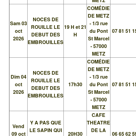
METZ
COMÉDIE
DE METZ
NOCES DE
Sam 03
- 1/3 rue
ROUILLE LE
19 H et 21
oct
du Pont
07 81 51 1
DEBUT DES
H
2026
St Marcel
EMBROUILLES
- 57000
METZ
COMÉDIE
DE METZ
NOCES DE
Dim 04
- 1/3 rue
ROUILLE LE
oct
17h30
du Pont
07 81 51 1
DEBUT DES
2026
St Marcel
EMBROUILLES
- 57000
METZ
CAFE
Y A PAS QUE
THEATRE
Vend
LE SAPIN QUI
DE LA
09 oct
20H30
06 65 62 5