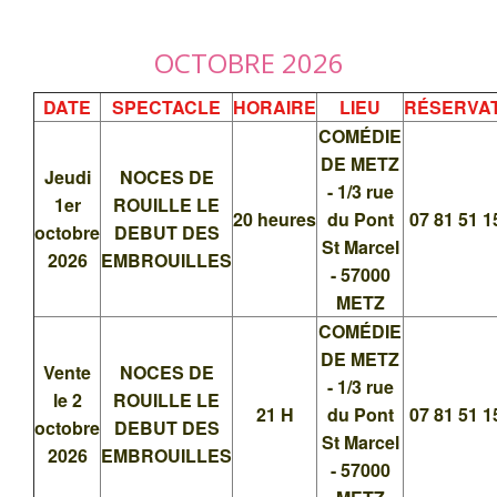
OCTOBRE 2026
DATE
SPECTACLE
HORAIRE
LIEU
RÉSERVA
COMÉDIE
DE METZ
Jeudi
NOCES DE
- 1/3 rue
1er
ROUILLE LE
20 heures
du Pont
07 81 51 1
octobre
DEBUT DES
St Marcel
2026
EMBROUILLES
- 57000
METZ
COMÉDIE
DE METZ
Vente
NOCES DE
- 1/3 rue
le 2
ROUILLE LE
21 H
du Pont
07 81 51 1
octobre
DEBUT DES
St Marcel
2026
EMBROUILLES
- 57000