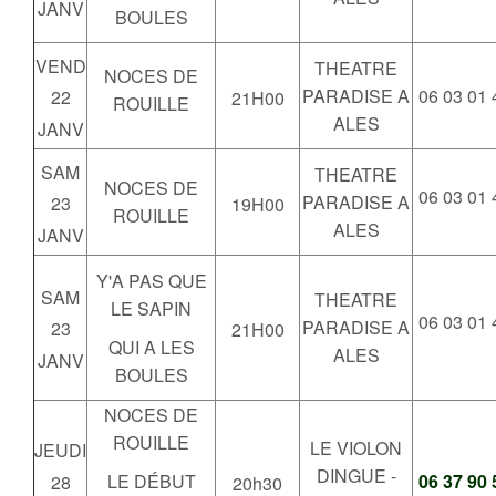
JANV
BOULES
VEND
THEATRE
NOCES DE
PARADISE A
06 03 01 
22
21H00
ROUILLE
ALES
JANV
SAM
THEATRE
NOCES DE
06 03 01 
PARADISE A
23
19H00
ROUILLE
ALES
JANV
Y'A PAS QUE
SAM
THEATRE
LE SAPIN
06 03 01 
PARADISE A
23
21H00
QUI A LES
ALES
JANV
BOULES
NOCES DE
ROUILLE
LE VIOLON
JEUDI
DINGUE -
LE DÉBUT
06 37 90 
28
20h30