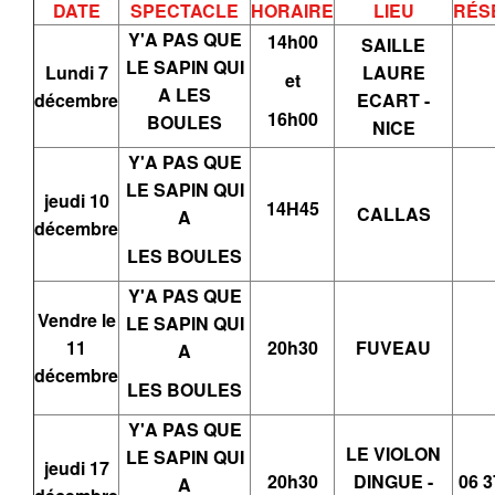
DATE
SPECTACLE
HORAIRE
LIEU
RÉS
Y'A PAS QUE
14h00
SAILLE
LE SAPIN QUI
Lundi 7
LAURE
et
A LES
décembre
ECART -
16h00
BOULES
NICE
Y'A PAS QUE
LE SAPIN QUI
jeudi 10
14H45
CALLAS
A
décembre
LES BOULES
Y'A PAS QUE
Vendre le
LE SAPIN QUI
11
20h30
FUVEAU
A
décembre
LES BOULES
Y'A PAS QUE
LE VIOLON
LE SAPIN QUI
jeudi 17
20h30
DINGUE -
06 3
A