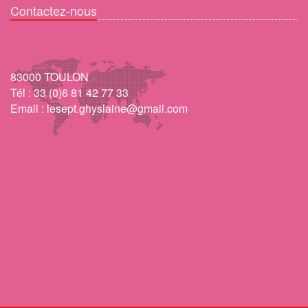
Contactez-nous
83000 TOULON
Tél :
33 (0)6 81 42 77 33
Email :
lesept.ghyslaine@gmail.com